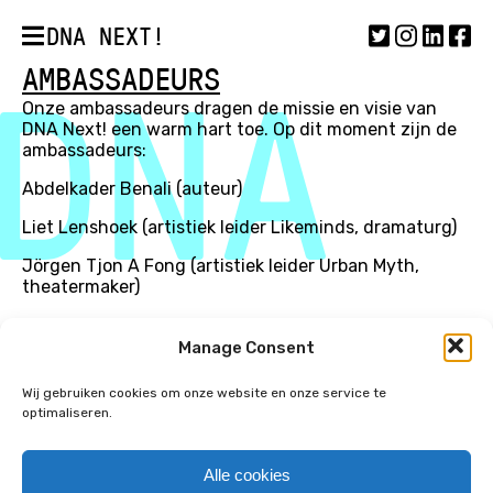
DNA NEXT!
AMBASSADEURS
Onze ambassadeurs dragen de missie en visie van
DNA Next! een warm hart toe. Op dit moment zijn de
ambassadeurs:
Abdelkader Benali (auteur)
Liet Lenshoek (artistiek leider Likeminds, dramaturg)
Jörgen Tjon A Fong (artistiek leider Urban Myth,
theatermaker)
Manage Consent
Wij gebruiken cookies om onze website en onze service te
optimaliseren.
Alle cookies