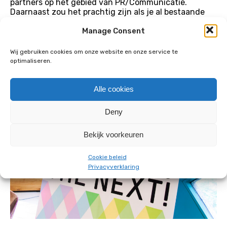
partners op het gebied van PR/Communicatie.
Daarnaast zou het prachtig zijn als je al bestaande
contacten in de sector hebt waardoor je snel van
Manage Consent
start kan gaan en mee kan denken met toekomstige
activiteiten.
Wij gebruiken cookies om onze website en onze service te
Het is een relatief beperkte klus in uren, maar met een
optimaliseren.
grote impact op het podiumkunsten landschap.
Alle cookies
Deny
Bekijk voorkeuren
Cookie beleid
Privacyverklaring