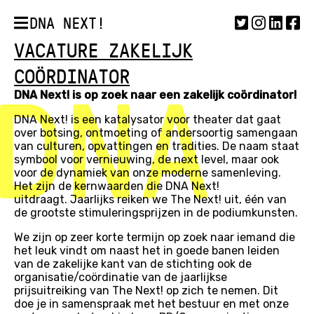
DNA NEXT!
VACATURE ZAKELIJK
COÖRDINATOR
DNA Next! is op zoek naar een zakelijk coördinator!
DNA Next! is een katalysator voor theater dat gaat
over botsing, ontmoeting of andersoortig samengaan
van culturen, opvattingen en tradities. De naam staat
symbool voor vernieuwing, de next level, maar ook
voor de dynamiek van onze moderne samenleving.
Het zijn de kernwaarden die DNA Next!
uitdraagt. Jaarlijks reiken we The Next! uit, één van
de grootste stimuleringsprijzen in de podiumkunsten.
We zijn op zeer korte termijn op zoek naar iemand die
het leuk vindt om naast het in goede banen leiden
van de zakelijke kant van de stichting ook de
organisatie/coördinatie van de jaarlijkse
prijsuitreiking van The Next! op zich te nemen. Dit
doe je in samenspraak met het bestuur en met onze